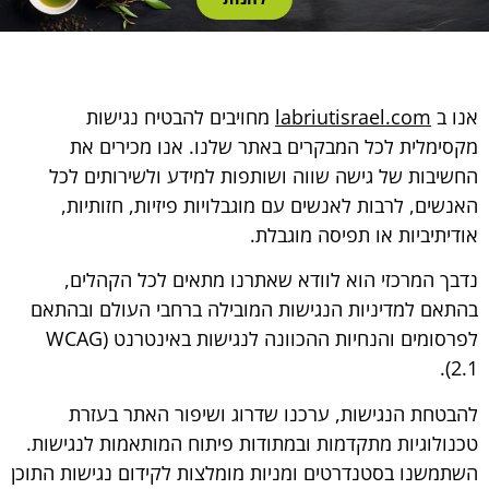
אלו אינם
אופציונליים.
הם נדרשים
להפעלת
האתר.
אנו ב
labriutisrael.com
מחויבים להבטיח נגישות
מקסימלית לכל המבקרים באתר שלנו. אנו מכירים את
החשיבות של גישה שווה ושותפות למידע ולשירותים לכל
סטטיסטיקות
האנשים, לרבות לאנשים עם מוגבלויות פיזיות, חזותיות,
כדי שנוכל
לשפר את
אודיתיביות או תפיסה מוגבלת.
תפקוד האתר
ומבנהו,
נדבך המרכזי הוא לוודא שאתרנו מתאים לכל הקהלים,
בהתבסס על
בהתאם למדיניות הנגישות המובילה ברחבי העולם ובהתאם
אופן השימוש
לפרסומים והנחיות ההכוונה לנגישות באינטרנט (WCAG
באתר.
2.1).
להבטחת הנגישות, ערכנו שדרוג ושיפור האתר בעזרת
חוויית
טכנולוגיות מתקדמות ובמתודות פיתוח המותאמות לנגישות.
משתמש
השתמשנו בסטנדרטים ומניות מומלצות לקידום נגישות התוכן
כדי שהאתר