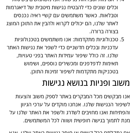
וההתנהגות
וכלים שונים כדי להבטיח נגישות מיטבית של דיאגרמות
שלך בעת
וטבלאות. כאשר משתמשים עם קשיי ראיה נכנסים
ביקורך
באתר,
לאתר שלנו, הם יכולים לקרוא ולהבין את התוכן המוצג
תגדל
בצורה ברורה.
ההזדמנות
טכנולוגיות מתקדמות: אנו משתמשים בטכנולוגיות
לראות תוכן
עדכניות ובכלים חדשניים כדי לשפר את נגישות האתר
והצעות
מותאמות
שלנו. זה כולל שיפור עמידות האתר בפני טעויות,
אישית.
תאימות לדפדפנים ומכשירים נוספים, ושימוש
בטכניקות מתקדמות לשיפור זמינות התוכן.
משוב ופניות בנושא נגישות
אנו מבקשים מכל המבקרים באתר לספק משוב והצעות
לשיפור הנגישות שלנו. אנחנו מוקדים על ערכי הגיוון
והפתיחות ואנו מחויבים לשדרג ולשפר את האתר שלנו על
מנת לתמוך בגישה חופשית ושווה לכל המשתמשים.
אם נתקלתם בכל קשיים או חוסר נגישות באתר שלנו, אנא