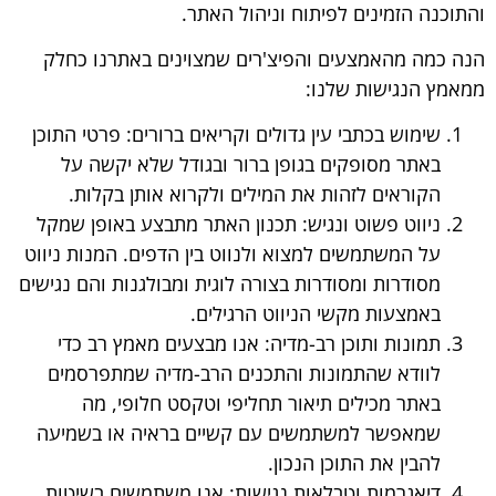
שלנו יעבוד
והתוכנה הזמינים לפיתוח וניהול האתר.
בצורה
הנה כמה מהאמצעים והפיצ'רים שמצוינים באתרנו כחלק
מיטבית
במהלך
ממאמץ הנגישות שלנו:
ביקורך. אם
תסרב/י
שימוש בכתבי עין גדולים וקריאים ברורים: פרטי התוכן
לקובצי
באתר מסופקים בגופן ברור ובגודל שלא יקשה על
Cookie
הקוראים לזהות את המילים ולקרוא אותן בקלות.
אלו, חלק
ניווט פשוט ונגיש: תכנון האתר מתבצע באופן שמקל
מהפונקציות
על המשתמשים למצוא ולנווט בין הדפים. המנות ניווט
באתר
עשויות
מסודרות ומסודרות בצורה לוגית ומבולגנות והם נגישים
להיעלם.
באמצעות מקשי הניווט הרגילים.
תמונות ותוכן רב-מדיה: אנו מבצעים מאמץ רב כדי
לוודא שהתמונות והתכנים הרב-מדיה שמתפרסמים
שיווקי
באתר מכילים תיאור תחליפי וטקסט חלופי, מה
על ידי
שיתוף
שמאפשר למשתמשים עם קשיים בראיה או בשמיעה
תחומי
להבין את התוכן הנכון.
העניין
דיאגרמות וטבלאות נגישות: אנו משתמשים בשיטות