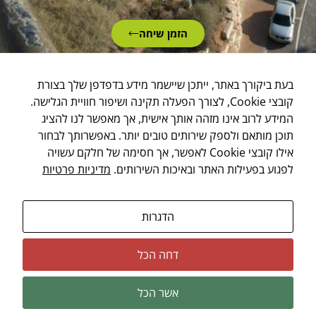
הזמן שיחה
בעת ביקורך באתר, ייתכן שיישמר מידע בדפדפן שלך בצורת
קובצי Cookie, לצורך הפעלה תקינה ושיפור חוויית הגלישה.
מפת האתר
מדיניות פרטיות
הצהרת נגישות
המידע לרוב אינו מזהה אותך אישית, אך מאפשר לנו להציג
2026 © All rights reserved
תוכן מותאם ולספק שירותים טובים יותר. באפשרותך לבחור
Powered by
ICDigit
| SEO by
Combar Digital
אילו קובצי Cookie לאפשר, אך חסימה של חלקם עשויה
לפגוע בפעילות האתר ובאיכות השירותים.
מדיניות פרטיות
הדגרות
דחה הכל
אשר הכל