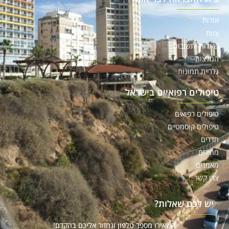
אודות
צוות
שאלות ותשובות
המלצות
גלריית תמונות
טיפולים רפואיים בישראל
טיפולים רפואים
טיפולים קוסמטיים
חדרים
מחירים
מאמרים
צרו קשר
יש לכם שאלות?
השאירו מספר טלפון ונחזור אליכם בהקדם!