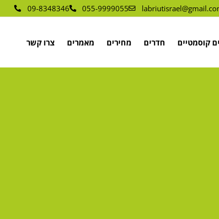
09-8348346
055-9999055
labriutisrael@gmail.c
ם קוסמטיים
חדרים
מחירים
מאמרים
צרו קשר