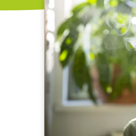
אלו אינם
אופציונליים.
הם נדרשים
להפעלת
האתר.
סטטיסטיקות
כדי שנוכל
לשפר את
תפקוד האתר
ומבנהו,
בהתבסס על
אופן השימוש
באתר.
חוויית
משתמש
כדי שהאתר