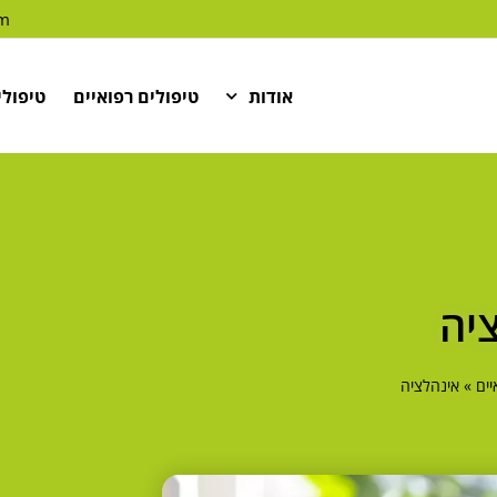
om
אודות
טיפולים רפואיים
טיפולי
יה
יים
»
אינהלציה
הכרחי
קובצי
Cookie