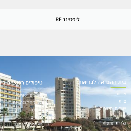
וההתנהגות
שלך בעת
ביקורך
ליפטינג RF
באתר,
תגדל
ההזדמנות
לראות תוכן
והצעות
מותאמות
אישית.
בית ההבראה לבריאות
טיפולים רפואיים בי
אודות
טיפולים רפואים
צוות
טיפולים קוסמטיים
שאלות ותשובות
חדרים
המלצות
מחירים
גלריית תמונות
מאמרים