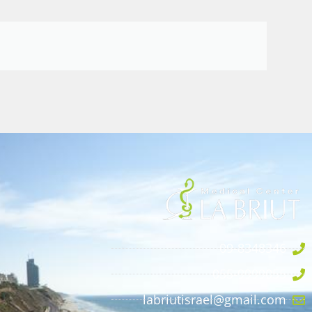
09-8348346
055-9999055
labriutisrael@gmail.com