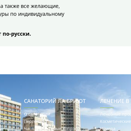
а также все желающие,
дуры по индивидуальному
 по-русски.
САНАТОРИЙ ЛА БРИЮТ
ЛЕЧЕНИЕ В
О санатории
Лечебные про
Персонал
Косметически
Часто задаваемые вопросы
Номера