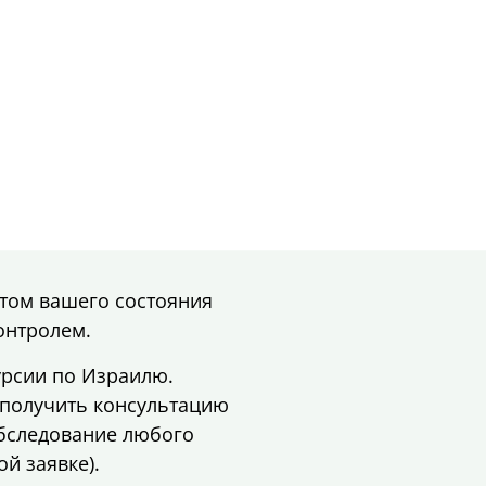
функций сайта может
быть недоступна.
Маркетинг
Делая доступной
информацию о ваших
интересах и
поведении на нашем
сайте, вы повышаете
вероятность
получения
том вашего состояния
персонализированного
контента и
онтролем.
предложений.
рсии по Израилю.
ь получить консультацию
обследование любого
й заявке).