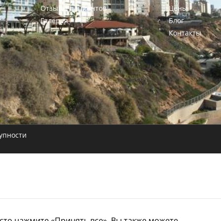
Отзывы пациентов
Цены
Галерея
Блог
Контакты
упности
осто нажмите «Принять все». Вы также можете