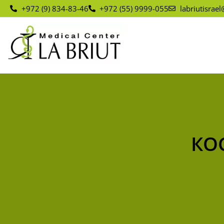
+972 (9) 834-83-46
+972 (55) 9999-055
labriutisrae
КО