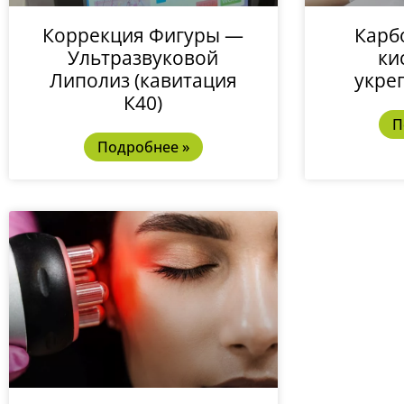
Коррекция Фигуры —
Карб
Ультразвуковой
ки
Липолиз (кавитация
укре
К40)
П
Подробнее »