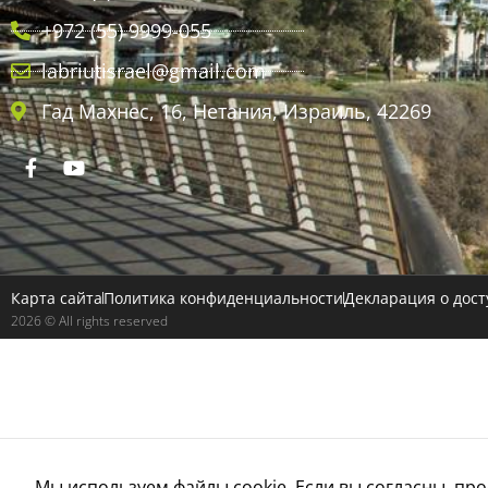
+972 (55) 9999-055
labriutisrael@gmail.com
Гад Махнес, 16, Нетания, Израиль, 42269
Карта сайта
Политика конфиденциальности
Декларация о дост
2026 © All rights reserved
Мы используем файлы cookie. Если вы согласны, пр