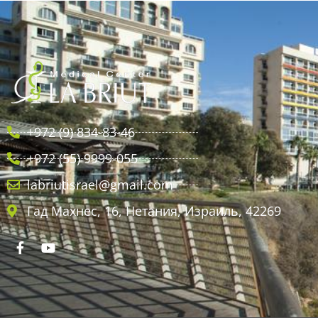
+972 (9) 834-83-46
+972 (55) 9999-055
labriutisrael@gmail.com
Гад Махнес, 16, Нетания, Израиль, 42269