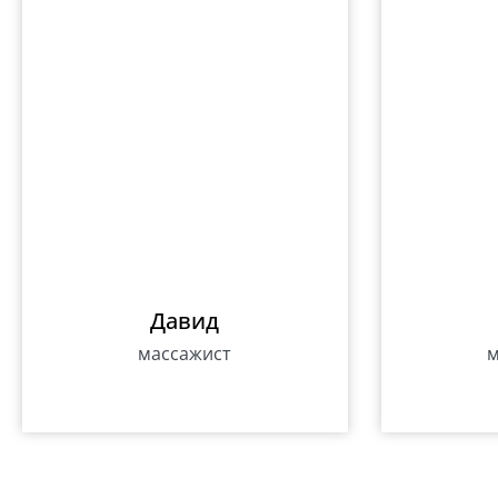
Давид
массажист
м