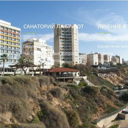
САНАТОРИЙ ЛА БРИЮТ
ЛЕЧЕНИЕ В
О санатории
Лечебные про
Персонал
Косметически
Часто задаваемые вопросы
Номера
Отзывы пациентов
Цены
Галерея
Блог
Контакты