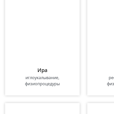
Ира
иглоукалывание,
ре
физиопроцедуры
фи