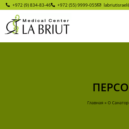
+972 (9) 834-83-46
+972 (55) 9999-055
labriutisrae
ПЕРС
Главная
»
О Санато