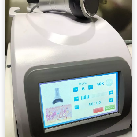
אלו אינם
אופציונליים.
הם נדרשים
להפעלת
האתר.
סטטיסטיקות
כדי שנוכל
לשפר את
תפקוד האתר
ומבנהו,
בהתבסס על
אופן השימוש
באתר.
חוויית
משתמש
כדי שהאתר