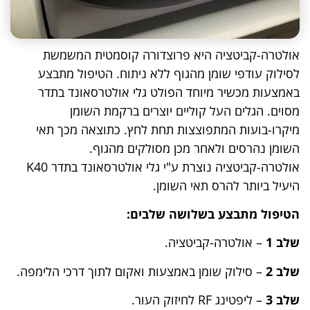
שלנו יעבוד
בצורה
מיטבית
במהלך
אולטרה-קביטציה היא פרוצדורה קוסמטית המשמשת
ביקורך. אם
לסילוק עודפי שומן מהגוף ללא ניתוח. הטיפול מתבצע
תסרב/י
באמצעות מכשיר מיוחד הפולט גלי אולטרסאונד בתדר
לקובצי
מסוים. הגלים העל קוליים יוצרים ברקמת השומן
Cookie
מיקרו-בועות המתפוצצות תחת לחץ. כתוצאה מכך תאי
אלו, חלק
מהפונקציות
השומן נהרסים ולאחר מכן מסולקים מהגוף.
באתר
אולטרה-קביטציה נוצרת ע"י גלי אולטרסאונד בתדר K40
עשויות
היעיל ביותר להרס תאי השומן.
להיעלם.
הטיפול מתבצע בשלושה שלבים:
שיווקי
שלב 1
– אולטרה-קביטציה.
על ידי
שיתוף
שלב
2
– סילוק שומן באמצעות ואקום לתוך דרכי הלימפה.
תחומי
שלב
3
– ליפטינג RF לחיזוק העור.
העניין