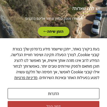
יש לכם שאלות?
השאירו מספר טלפון ונחזור אליכם בהקדם!
הזמן שיחה
בעת ביקורך באתר, ייתכן שיישמר מידע בדפדפן שלך בצורת
קובצי Cookie, לצורך הפעלה תקינה ושיפור חוויית הגלישה.
מפת האתר
מדיניות פרטיות
הצהרת נגישות
המידע לרוב אינו מזהה אותך אישית, אך מאפשר לנו להציג
2026 © All rights reserved
תוכן מותאם ולספק שירותים טובים יותר. באפשרותך לבחור
Powered by
ICDigit
| SEO by
Combar Digital
אילו קובצי Cookie לאפשר, אך חסימה של חלקם עשויה
לפגוע בפעילות האתר ובאיכות השירותים.
מדיניות פרטיות
הדגרות
דחה הכל