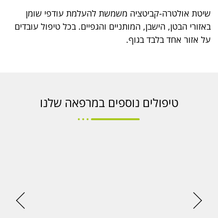
וההתנהגות
שיטת אולטרה-קביטציה משמשת להעלמת עודפי שומן
שלך בעת
ביקורך
באזורי הבטן, הישבן, המותניים והגפיים. בכל טיפול עובדים
באתר,
על אזור אחד בלבד בגוף.
תגדל
ההזדמנות
לראות תוכן
והצעות
מותאמות
אישית.
טיפולים נוספים במרפאה שלנו