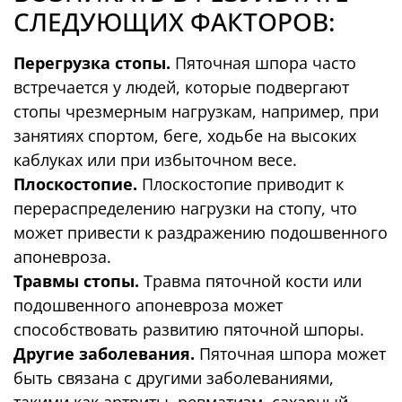
СЛЕДУЮЩИХ ФАКТОРОВ:
Статистика
Используются для
Перегрузка стопы.
Пяточная шпора часто
улучшения
встречается у людей, которые подвергают
функциональности
и структуры сайта
стопы чрезмерным нагрузкам, например, при
на основе того,
занятиях спортом, беге, ходьбе на высоких
как вы им
каблуках или при избыточном весе.
пользуетесь.
Плоскостопие.
Плоскостопие приводит к
перераспределению нагрузки на стопу, что
Функциональные
может привести к раздражению подошвенного
Позволяют сайту
апоневроза.
работать
Травмы стопы.
Травма пяточной кости или
максимально
подошвенного апоневроза может
эффективно во
способствовать развитию пяточной шпоры.
время вашего
визита. Если вы
Другие заболевания.
Пяточная шпора может
отклоните эти
быть связана с другими заболеваниями,
cookie, часть