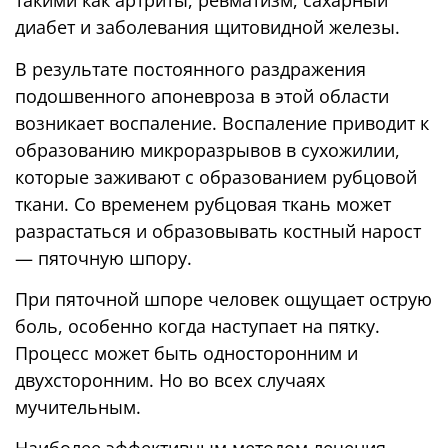
такими как артриты, ревматизм, сахарный
функций сайта может
диабет и заболевания щитовидной железы.
быть недоступна.
В результате постоянного раздражения
подошвенного апоневроза в этой области
Маркетинг
возникает воспаление. Воспаление приводит к
Делая доступной
информацию о ваших
образованию микроразрывов в сухожилии,
интересах и
которые заживают с образованием рубцовой
поведении на нашем
ткани. Со временем рубцовая ткань может
сайте, вы повышаете
разрастаться и образовывать костный нарост
вероятность
получения
— пяточную шпору.
персонализированного
При пяточной шпоре человек ощущает острую
контента и
предложений.
боль, особенно когда наступает на пятку.
Процесс может быть односторонним и
двухсторонним. Но во всех случаях
мучительным.