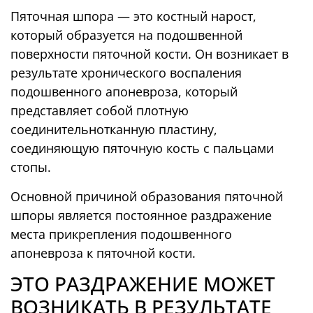
Пяточная шпора — это костный нарост,
который образуется на подошвенной
поверхности пяточной кости. Он возникает в
результате хронического воспаления
подошвенного апоневроза, который
представляет собой плотную
соединительнотканную пластину,
соединяющую пяточную кость с пальцами
стопы.
Необходимые
Основной причиной образования пяточной
Эти cookie
шпоры является постоянное раздражение
обязательны.
места прикрепления подошвенного
Они нужны для
апоневроза к пяточной кости.
работы сайта и
не могут быть
ЭТО РАЗДРАЖЕНИЕ МОЖЕТ
отключены.
ВОЗНИКАТЬ В РЕЗУЛЬТАТЕ