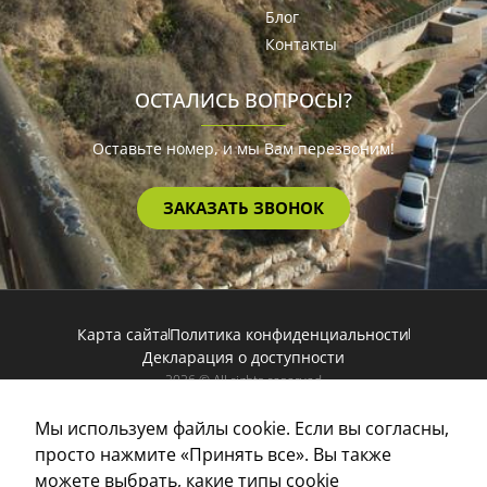
Блог
Контакты
ОСТАЛИСЬ ВОПРОСЫ?
Оставьте номер, и мы Вам перезвоним!
ЗАКАЗАТЬ ЗВОНОК
Карта сайта
Политика конфиденциальности
Декларация о доступности
2026 © All rights reserved
Powered by
ICDigit
| SEO by
Combar Digital
Мы используем файлы cookie. Если вы согласны,
просто нажмите «Принять все». Вы также
можете выбрать, какие типы cookie