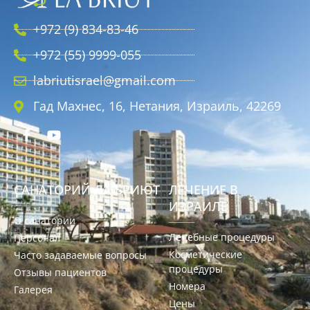
+972 (9) 834-83-46
+972 (55) 9999-055
labriutisrael@gmail.com
Гад Махнес, 16, Нетания, Израиль, 42269
САНАТОРИЙ ЛА БРИЮТ
ЛЕЧЕНИЕ В
ИЗРАИЛЕ
О санатории
Лечебные процедуры
Персонал
Косметические
Часто задаваемые вопросы
процедуры
Отзывы пациентов
Номера
Галерея
Цены