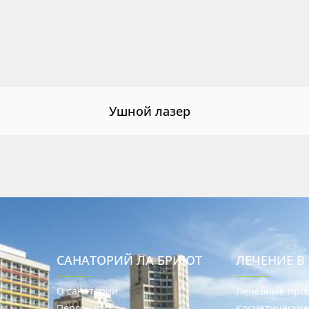
функций сайта может
быть недоступна.
Маркетинг
Делая доступной
информацию о ваших
Ушной лазер
интересах и
поведении на нашем
сайте, вы повышаете
вероятность
получения
персонализированного
контента и
предложений.
САНАТОРИЙ ЛА БРИЮТ
ЛЕЧЕНИЕ В
О санатории
Лечебные про
Персонал
Косметически