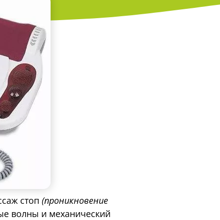
Необходимые
Эти cookie
обязательны.
Они нужны для
работы сайта и
не могут быть
ссаж стоп
(проникновение
отключены.
ые волны и механический