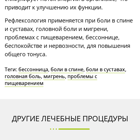
приводит к улучшению их функции.
Статистика
Используются для
Рефлексология применяется при боли в спине
улучшения
и суставах, головной боли и мигрени,
функциональности
проблемах с пищеварением, бессоннице,
и структуры сайта
на основе того,
беспокойстве и нервозности, для повышения
как вы им
общего тонуса.
пользуетесь.
Теги:
бессонница
,
боли в спине
,
боли в суставах
,
головная боль
,
мигрень
,
проблемы с
Функциональные
пищеварением
Позволяют сайту
работать
максимально
эффективно во
время вашего
ДРУГИЕ ЛЕЧЕБНЫЕ ПРОЦЕДУРЫ
визита. Если вы
отклоните эти
cookie, часть