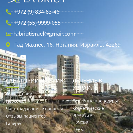
+972 (9) 834-83-46
+972 (55) 9999-055
labriutisrael@gmail.com
Гад Махнес, 16, Нетания, Израиль, 42269
САНАТОРИЙ ЛА БРИЮТ
ЛЕЧЕНИЕ В
ИЗРАИЛЕ
О санатории
Лечебные процедуры
Персонал
Косметические
Часто задаваемые вопросы
процедуры
Отзывы пациентов
Номера
Галерея
Цены