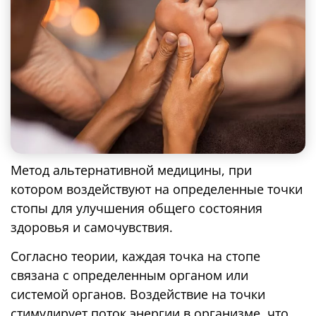
Метод альтернативной медицины, при
котором воздействуют на определенные точки
Необходимые
стопы для улучшения общего состояния
Эти cookie
здоровья и самочувствия.
обязательны.
Они нужны для
Согласно теории, каждая точка на стопе
работы сайта и
не могут быть
связана с определенным органом или
отключены.
системой органов. Воздействие на точки
стимулирует поток энергии в организме, что