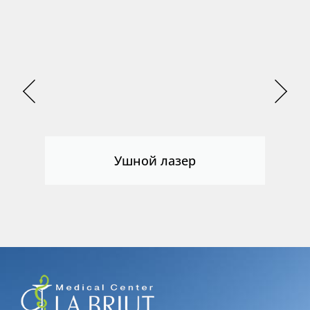
функций сайта может
быть недоступна.
Маркетинг
Делая доступной
информацию о ваших
интересах и
поведении на нашем
сайте, вы повышаете
Ушной лазер
вероятность
получения
персонализированного
контента и
предложений.